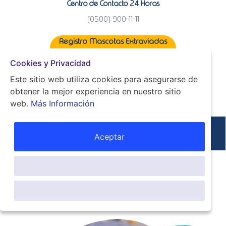
Centro de Contacto 24 Horas
(0500) 900-11-11
Registro Mascotas Extraviadas
Terremoto
Cookies y Privacidad
TELEMEDICINA VETERINARIA SIN
Este sitio web utiliza cookies para asegurarse de
COSTO PARA MASCOTAS
obtener la mejor experiencia en nuestro sitio
AFECTADAS POR EL TERREMOTO
web.
Más Información
Aceptar
Aceptar Cookies
Acceso a Veterinarios
de forma ilimitada
Aceptar sólo lo necesario